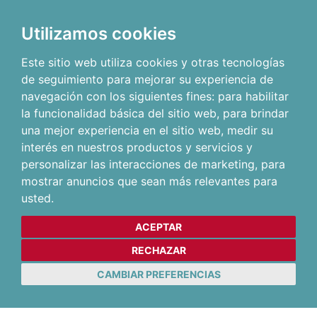
Utilizamos cookies
Este sitio web utiliza cookies y otras tecnologías
de seguimiento para mejorar su experiencia de
navegación con los siguientes fines:
para habilitar
la funcionalidad básica del sitio web
,
para brindar
una mejor experiencia en el sitio web
,
medir su
interés en nuestros productos y servicios y
personalizar las interacciones de marketing
,
para
mostrar anuncios que sean más relevantes para
usted
.
ACEPTAR
RECHAZAR
CAMBIAR PREFERENCIAS