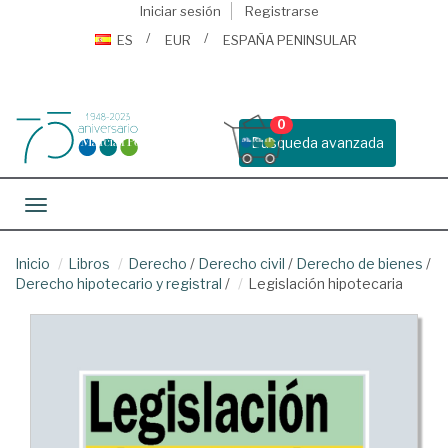
Iniciar sesión
Registrarse
ES
EUR
ESPAÑA PENINSULAR
0
Busqueda avanzada
Toggle navigation
Inicio
Libros
Derecho
/
Derecho civil
/
Derecho de bienes
/
Derecho hipotecario y registral
/
Legislación hipotecaria