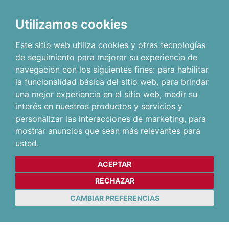
Utilizamos cookies
Este sitio web utiliza cookies y otras tecnologías
de seguimiento para mejorar su experiencia de
navegación con los siguientes fines:
para habilitar
la funcionalidad básica del sitio web
,
para brindar
una mejor experiencia en el sitio web
,
medir su
interés en nuestros productos y servicios y
personalizar las interacciones de marketing
,
para
mostrar anuncios que sean más relevantes para
usted
.
ACEPTAR
RECHAZAR
CAMBIAR PREFERENCIAS