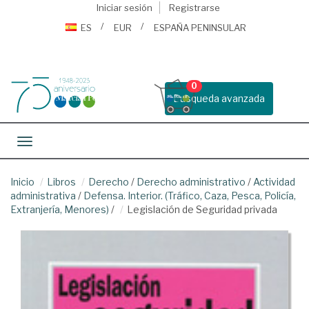
Iniciar sesión
Registrarse
ES
EUR
ESPAÑA PENINSULAR
0
Busqueda avanzada
Toggle navigation
Inicio
Libros
Derecho
/
Derecho administrativo
/
Actividad
administrativa
/
Defensa. Interior. (Tráfico, Caza, Pesca, Policía,
Extranjería, Menores)
/
Legislación de Seguridad privada