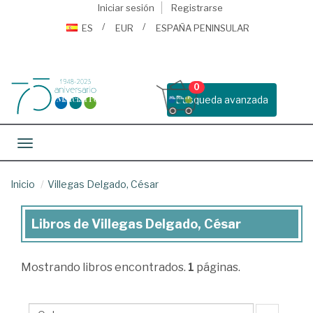
Iniciar sesión
Registrarse
ES
EUR
ESPAÑA PENINSULAR
0
Busqueda avanzada
Toggle navigation
Inicio
Villegas Delgado, César
Libros de Villegas Delgado, César
Libros
de
Mostrando
libros encontrados.
1
páginas.
Villegas
Delgado,