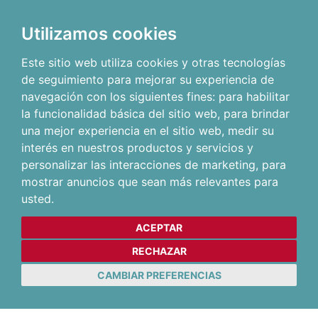
Utilizamos cookies
Este sitio web utiliza cookies y otras tecnologías
de seguimiento para mejorar su experiencia de
navegación con los siguientes fines:
para habilitar
la funcionalidad básica del sitio web
,
para brindar
una mejor experiencia en el sitio web
,
medir su
interés en nuestros productos y servicios y
personalizar las interacciones de marketing
,
para
mostrar anuncios que sean más relevantes para
usted
.
ACEPTAR
RECHAZAR
CAMBIAR PREFERENCIAS