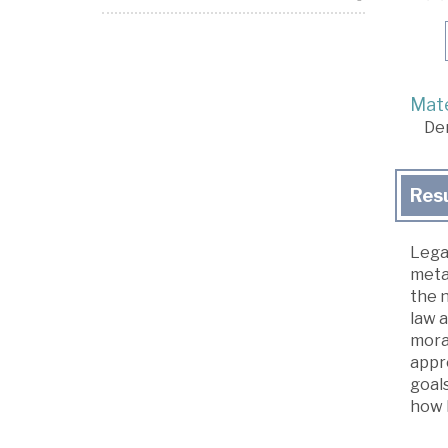
Mate
De
Res
Legal
meta
the n
law a
moral
appr
goals
how l