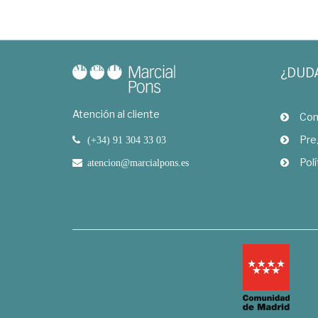
¿DUD
Atención al cliente
Com
Pre
(+34) 91 304 33 03
Polí
atencion@marcialpons.es