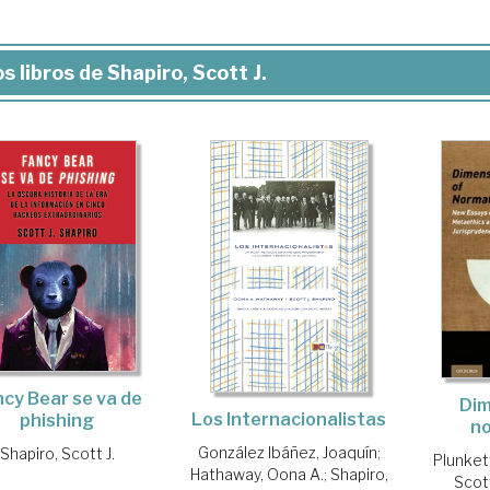
s libros de Shapiro, Scott J.
cy Bear se va de
Dim
Los Internacionalistas
phishing
no
González Ibáñez, Joaquín
;
Shapiro, Scott J.
Plunket
Hathaway, Oona A.
;
Shapiro,
Scott