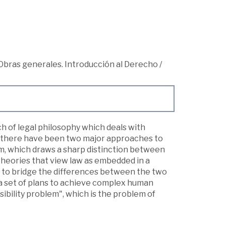
Obras generales. Introducción al Derecho
/
ch of legal philosophy which deals with
y, there have been two major approaches to
ism, which draws a sharp distinction between
e theories that view law as embedded in a
es to bridge the differences between the two
 a set of plans to achieve complex human
sibility problem", which is the problem of