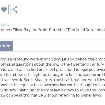
rias:
recho
/
Filosofía y teoría del Derecho
/
Teoría del Derecho
/
umen
ity is a profound work in analytical jurisprudence, the bran
physical questions about the law. In the twentieth centur
ature of law. The first and most prominent is legal positiv
s it is and law as it might be or ought to be. The second ar
 framework. Scott Shapiro is a positivist, but one who tri
oaches. In Legality, he shows how law can be thought of as
. His new "planning" theory of law is a way to solve the "pos
aw can be authoritative without referring to higher laws.