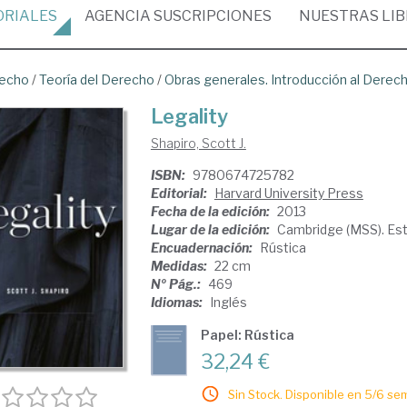
ORIALES
AGENCIA
SUSCRIPCIONES
NUESTRAS
LI
recho
/
Teoría del Derecho
/
Obras generales. Introducción al Derec
Legality
Shapiro, Scott J.
ISBN:
9780674725782
Editorial:
Harvard University Press
Fecha de la edición:
2013
Lugar de la edición:
Cambridge (MSS). Es
Encuadernación:
Rústica
Medidas:
22 cm
Nº Pág.:
469
Idiomas:
Inglés
Papel: Rústica
32,24 €
Sin Stock. Disponible en 5/6 se