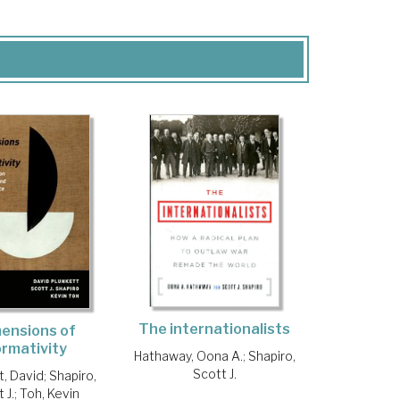
The internationalists
ensions of
rmativity
Hathaway, Oona A.
;
Shapiro,
Scott J.
t, David
;
Shapiro,
 J.
;
Toh, Kevin