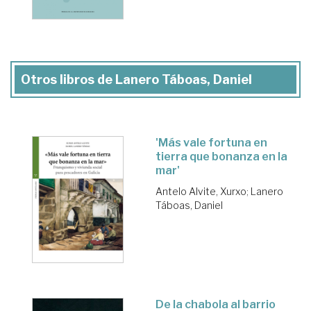
Otros libros de Lanero Táboas, Daniel
'Más vale fortuna en
tierra que bonanza en la
mar'
Antelo Alvite, Xurxo
;
Lanero
Táboas, Daniel
De la chabola al barrio