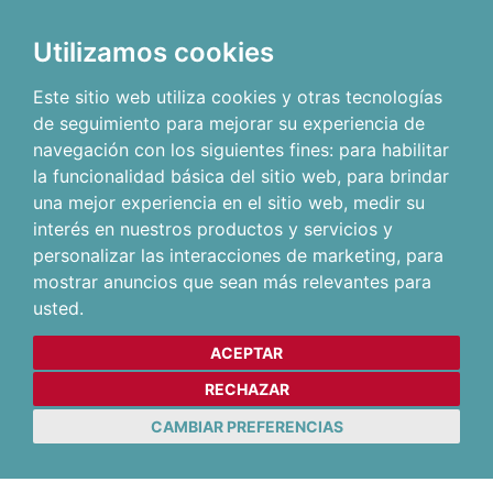
Utilizamos cookies
Este sitio web utiliza cookies y otras tecnologías
de seguimiento para mejorar su experiencia de
navegación con los siguientes fines:
para habilitar
la funcionalidad básica del sitio web
,
para brindar
una mejor experiencia en el sitio web
,
medir su
interés en nuestros productos y servicios y
personalizar las interacciones de marketing
,
para
mostrar anuncios que sean más relevantes para
usted
.
ACEPTAR
RECHAZAR
CAMBIAR PREFERENCIAS