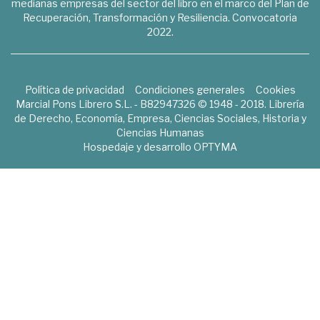
medianas empresas del sector del libro en el marco del Plan de
Recuperación, Transformación y Resiliencia. Convocatoria
2022.
Política de privacidad
Condiciones generales
Cookies
Marcial Pons Librero S.L. - B82947326 © 1948 - 2018. Librería
de Derecho, Economía, Empresa, Ciencias Sociales, Historia y
Ciencias Humanas
Hospedaje y desarrollo
OPTYMA