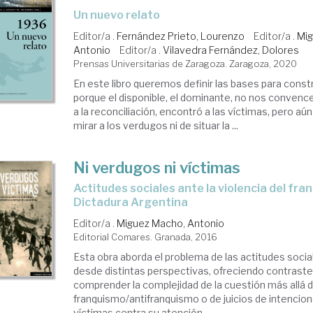
un nuevo relato
Editor/a .
Fernández Prieto, Lourenzo
Editor/a .
Mig
Antonio
Editor/a .
Vilavedra Fernández, Dolores
Prensas Universitarias de Zaragoza. Zaragoza, 2020
En este libro queremos definir las bases para constr
porque el disponible, el dominante, no nos convence:
a la reconciliación, encontró a las víctimas, pero aú
mirar a los verdugos ni de situar la ...
Ni verdugos ni víctimas
actitudes sociales ante la violencia del franquismo a la
Dictadura Argentina
Editor/a .
Miguez Macho, Antonio
Editorial Comares. Granada, 2016
Esta obra aborda el problema de las actitudes social
desde distintas perspectivas, ofreciendo contrast
comprender la complejidad de la cuestión más allá d
franquismo/antifranquismo o de juicios de intencion
víctimas centra su atención ...