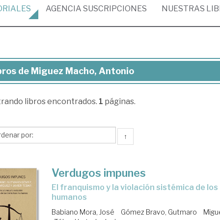
ORIALES
AGENCIA
SUSCRIPCIONES
NUESTRAS
LI
bros de Miguez Macho, Antonio
ros
trando
libros encontrados.
1
páginas.
guez
cho,
tonio
↑
Verdugos impunes
el franquismo y la violación sistémica de los derechos
humanos
Babiano Mora, José
Gómez Bravo, Gutmaro
Migu