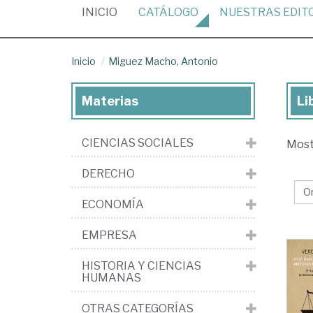
(CURRENT)
INICIO
CATÁLOGO
NUESTRAS
EDIT
Inicio
Miguez Macho, Antonio
Materias
Li
Lib
de
CIENCIAS SOCIALES
Mos
Mi
Ma
DERECHO
An
ECONOMÍA
EMPRESA
HISTORIA Y CIENCIAS
HUMANAS
OTRAS CATEGORÍAS