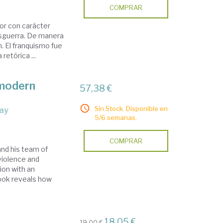
COMPRAR
or con carácter
posguerra. De manera
n. El franquismo fue
retórica ...
 modern
57,38 €
Sin Stock. Disponible en
day
5/6 semanas.
COMPRAR
and his team of
violence and
ion with an
book reveals how
18,05 €
19,00 €