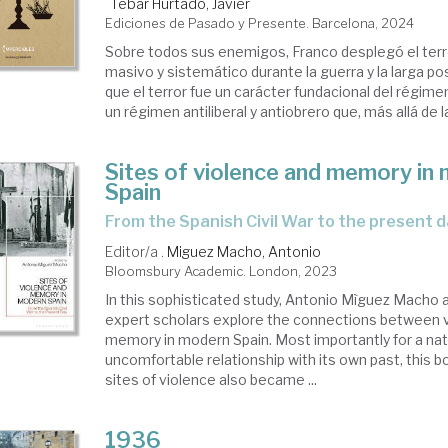
Tébar Hurtado, Javier
Ediciones de Pasado y Presente. Barcelona, 2024
Sobre todos sus enemigos, Franco desplegó el terr
masivo y sistemático durante la guerra y la larga 
que el terror fue un carácter fundacional del régime
un régimen antiliberal y antiobrero que, más allá de la 
Sites of violence and memory in
Spain
from the Spanish Civil War to the present 
Editor/a .
Miguez Macho, Antonio
Bloomsbury Academic. London, 2023
In this sophisticated study, Antonio Mìguez Macho 
expert scholars explore the connections between 
memory in modern Spain. Most importantly for a nat
uncomfortable relationship with its own past, this 
sites of violence also became ...
1936