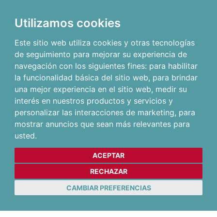
Utilizamos cookies
Este sitio web utiliza cookies y otras tecnologías
de seguimiento para mejorar su experiencia de
navegación con los siguientes fines:
para habilitar
la funcionalidad básica del sitio web
,
para brindar
una mejor experiencia en el sitio web
,
medir su
interés en nuestros productos y servicios y
personalizar las interacciones de marketing
,
para
mostrar anuncios que sean más relevantes para
usted
.
ACEPTAR
RECHAZAR
CAMBIAR PREFERENCIAS