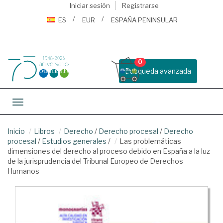
Iniciar sesión
Registrarse
ES
EUR
ESPAÑA PENINSULAR
0
Busqueda avanzada
Toggle navigation
Inicio
Libros
Derecho
/
Derecho procesal
/
Derecho
procesal
/
Estudios generales
/
Las problemáticas
dimensiones del derecho al proceso debido en España a la luz
de la jurisprudencia del Tribunal Europeo de Derechos
Humanos