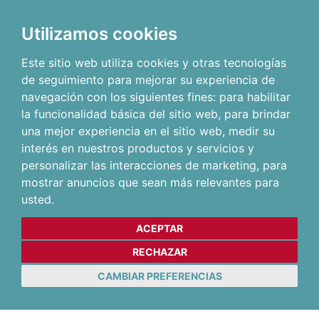
Utilizamos cookies
Este sitio web utiliza cookies y otras tecnologías
de seguimiento para mejorar su experiencia de
navegación con los siguientes fines:
para habilitar
la funcionalidad básica del sitio web
,
para brindar
una mejor experiencia en el sitio web
,
medir su
interés en nuestros productos y servicios y
personalizar las interacciones de marketing
,
para
mostrar anuncios que sean más relevantes para
usted
.
ACEPTAR
RECHAZAR
CAMBIAR PREFERENCIAS