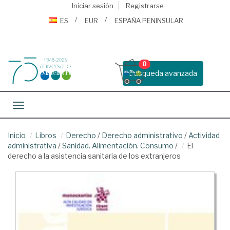
Iniciar sesión
Registrarse
ES
EUR
ESPAÑA PENINSULAR
0
Busqueda avanzada
Toggle navigation
Inicio
Libros
Derecho
/
Derecho administrativo
/
Actividad
administrativa
/
Sanidad. Alimentación. Consumo
/
El
derecho a la asistencia sanitaria de los extranjeros