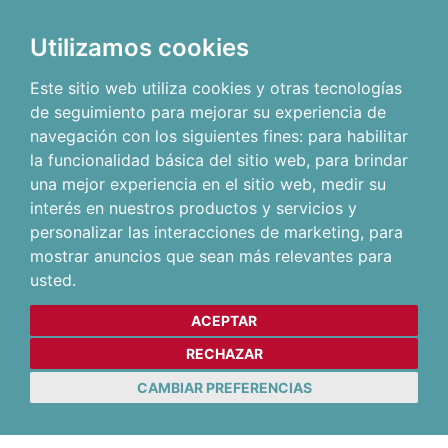
Utilizamos cookies
Este sitio web utiliza cookies y otras tecnologías
de seguimiento para mejorar su experiencia de
navegación con los siguientes fines:
para habilitar
la funcionalidad básica del sitio web
,
para brindar
una mejor experiencia en el sitio web
,
medir su
interés en nuestros productos y servicios y
personalizar las interacciones de marketing
,
para
mostrar anuncios que sean más relevantes para
usted
.
ACEPTAR
RECHAZAR
CAMBIAR PREFERENCIAS