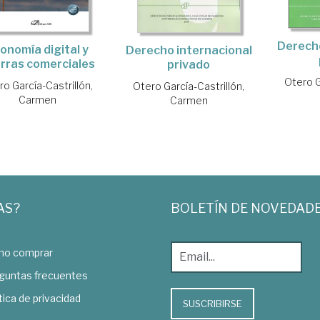
Derecho
onomía digital y
Derecho internacional
rras comerciales
privado
Otero G
ro García-Castrillón,
Otero García-Castrillón,
Carmen
Carmen
AS?
BOLETÍN DE NOVEDAD
o comprar
guntas frecuentes
tica de privacidad
SUSCRIBIRSE