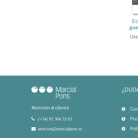
Ec
gue
Ote
¿DUD
Atención al cliente
Com
Pre
(+34) 91 304 33 03
Polí
atencion@marcialpons.es