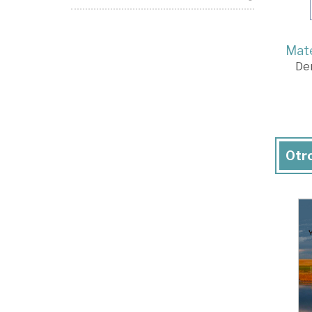
Mate
De
Otro