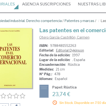
ORIALES
AGENCIA
SUSCRIPCIONES
NUESTRAS
LI
piedad industrial. Derecho competencia
/
Patentes y marcas
/
Las
Las patentes en el comerci
Otero García-Castrillón, Carmen
ISBN:
9788481552263
Editorial:
Editorial Dykinson
Fecha de la edición:
1997
Lugar de la edición:
. España
Encuadernación:
Rústica
Medidas:
21 cm
Nº Pág.:
478
Idiomas:
Español
Papel: Rústica
23,74 €
Sin Stock. Disponible en 7/10 día