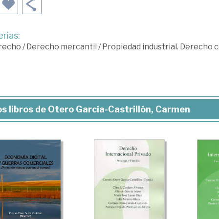
rias:
recho
/
Derecho mercantil
/
Propiedad industrial. Derecho
s libros de Otero García-Castrillón, Carmen