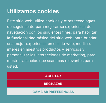
Utilizamos cookies
Este sitio web utiliza cookies y otras tecnologías
de seguimiento para mejorar su experiencia de
navegación con los siguientes fines:
para habilitar
la funcionalidad básica del sitio web
,
para brindar
una mejor experiencia en el sitio web
,
medir su
interés en nuestros productos y servicios y
personalizar las interacciones de marketing
,
para
mostrar anuncios que sean más relevantes para
usted
.
ACEPTAR
RECHAZAR
CAMBIAR PREFERENCIAS