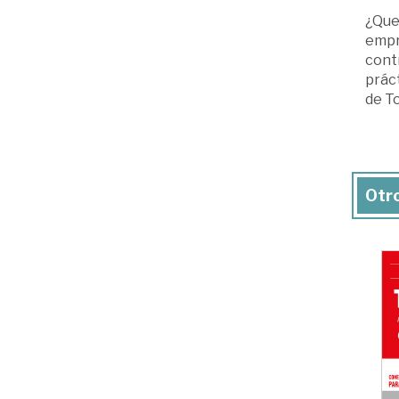
¿Que
empre
contr
práct
de T
Otro