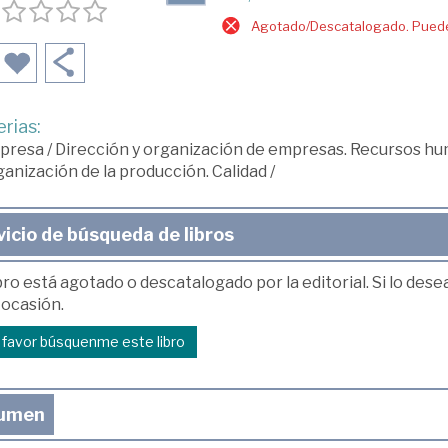
Agotado/Descatalogado. Puede 
rias:
presa
/
Dirección y organización de empresas. Recursos h
anización de la producción. Calidad
/
vicio de búsqueda de libros
bro está agotado o descatalogado por la editorial. Si lo des
 ocasión.
r favor búsquenme este libro
umen