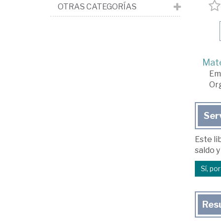
OTRAS CATEGORÍAS
Mate
Em
Org
Ser
Este li
saldo y
Sí, po
Res