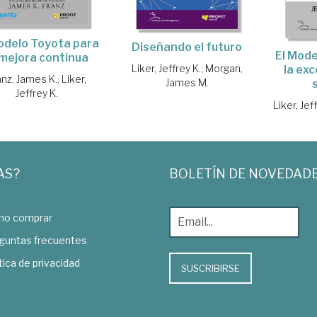
odelo Toyota para
Diseñando el futuro
El Mode
 mejora continua
Liker, Jeffrey K.
;
Morgan,
la exc
anz, James K.
;
Liker,
James M.
Jeffrey K.
Liker, Jef
AS?
BOLETÍN DE NOVEDAD
o comprar
guntas frecuentes
tica de privacidad
SUSCRIBIRSE