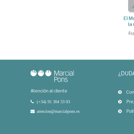
El M
la
Fr
¿DUD
Atención al cliente
Com
Pre
(+34) 91 304 33 03
Polí
atencion@marcialpons.es