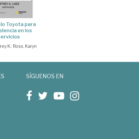
lo Toyota para
elencia en los
servicios
frey K.
;
Ross, Karyn
ES
SÍGUENOS EN