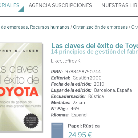
ORIALES
AGENCIA
SUSCRIPCIONES
NUESTRAS
LI
ón de empresas. Recursos humanos
/
Organización de empresas
/
Org
Las claves del éxito de Toy
14 principios de gestión del fa
Liker, Jeffrey K.
ISBN:
9788498750744
Editorial:
Gestión 2000
Fecha de la edición:
2010
Lugar de la edición:
Barcelona. España
Encuadernación:
Rústica
Medidas:
23 cm
Nº Pág.:
469
Idiomas:
Español
Papel: Rústica
24,95 €