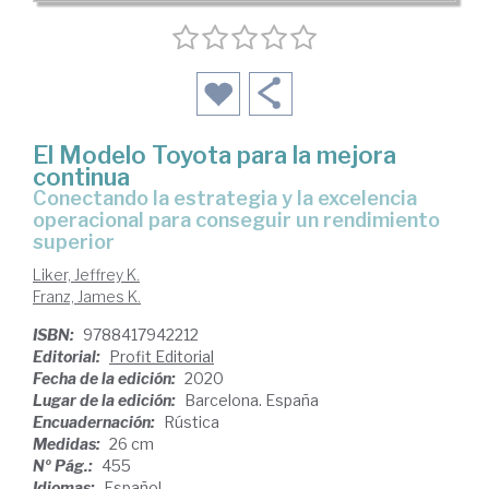
El Modelo Toyota para la mejora
continua
conectando la estrategia y la excelencia
operacional para conseguir un rendimiento
superior
Liker, Jeffrey K.
Franz, James K.
ISBN:
9788417942212
Editorial:
Profit Editorial
Fecha de la edición:
2020
Lugar de la edición:
Barcelona. España
Encuadernación:
Rústica
Medidas:
26 cm
Nº Pág.:
455
Idiomas:
Español