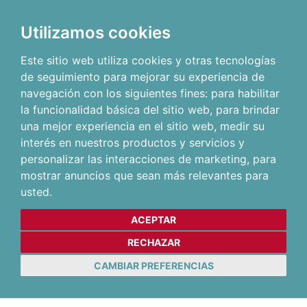
Utilizamos cookies
Este sitio web utiliza cookies y otras tecnologías
de seguimiento para mejorar su experiencia de
navegación con los siguientes fines:
para habilitar
la funcionalidad básica del sitio web
,
para brindar
una mejor experiencia en el sitio web
,
medir su
interés en nuestros productos y servicios y
personalizar las interacciones de marketing
,
para
mostrar anuncios que sean más relevantes para
usted
.
ACEPTAR
RECHAZAR
CAMBIAR PREFERENCIAS