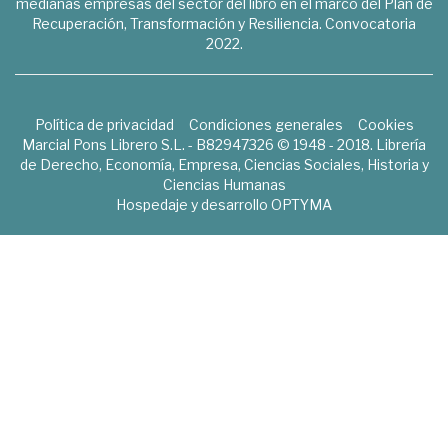
medianas empresas del sector del libro en el marco del Plan de
Recuperación, Transformación y Resiliencia. Convocatoria
2022.
Política de privacidad
Condiciones generales
Cookies
Marcial Pons Librero S.L. - B82947326 © 1948 - 2018. Librería
de Derecho, Economía, Empresa, Ciencias Sociales, Historia y
Ciencias Humanas
Hospedaje y desarrollo
OPTYMA