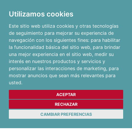
Utilizamos cookies
Este sitio web utiliza cookies y otras tecnologías
de seguimiento para mejorar su experiencia de
navegación con los siguientes fines:
para habilitar
la funcionalidad básica del sitio web
,
para brindar
una mejor experiencia en el sitio web
,
medir su
interés en nuestros productos y servicios y
personalizar las interacciones de marketing
,
para
mostrar anuncios que sean más relevantes para
usted
.
ACEPTAR
RECHAZAR
CAMBIAR PREFERENCIAS