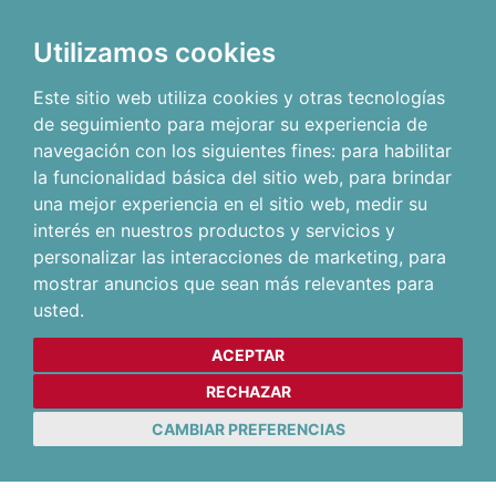
Utilizamos cookies
Este sitio web utiliza cookies y otras tecnologías
de seguimiento para mejorar su experiencia de
navegación con los siguientes fines:
para habilitar
la funcionalidad básica del sitio web
,
para brindar
una mejor experiencia en el sitio web
,
medir su
interés en nuestros productos y servicios y
personalizar las interacciones de marketing
,
para
mostrar anuncios que sean más relevantes para
usted
.
ACEPTAR
RECHAZAR
CAMBIAR PREFERENCIAS