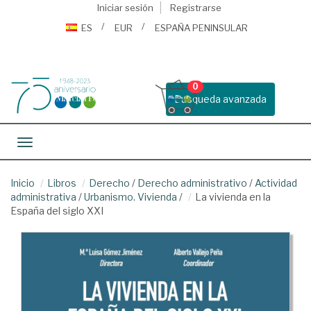
Iniciar sesión
Registrarse
ES
EUR
ESPAÑA PENINSULAR
0
Busqueda avanzada
Toggle navigation
Inicio
Libros
Derecho
/
Derecho administrativo
/
Actividad
administrativa
/
Urbanismo. Vivienda
/
La vivienda en la
España del siglo XXI