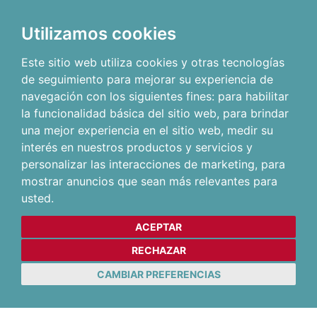
Utilizamos cookies
Este sitio web utiliza cookies y otras tecnologías
de seguimiento para mejorar su experiencia de
navegación con los siguientes fines:
para habilitar
la funcionalidad básica del sitio web
,
para brindar
una mejor experiencia en el sitio web
,
medir su
interés en nuestros productos y servicios y
personalizar las interacciones de marketing
,
para
mostrar anuncios que sean más relevantes para
usted
.
ACEPTAR
RECHAZAR
CAMBIAR PREFERENCIAS