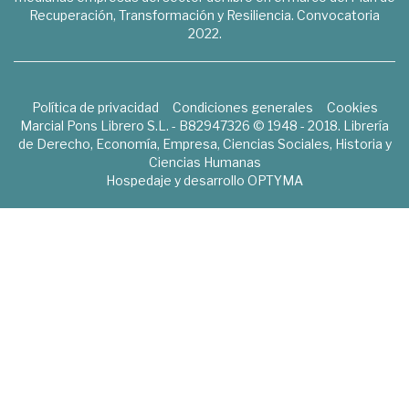
Recuperación, Transformación y Resiliencia. Convocatoria
2022.
Política de privacidad
Condiciones generales
Cookies
Marcial Pons Librero S.L. - B82947326 © 1948 - 2018. Librería
de Derecho, Economía, Empresa, Ciencias Sociales, Historia y
Ciencias Humanas
Hospedaje y desarrollo
OPTYMA