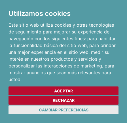
Utilizamos cookies
Este sitio web utiliza cookies y otras tecnologías
de seguimiento para mejorar su experiencia de
navegación con los siguientes fines:
para habilitar
la funcionalidad básica del sitio web
,
para brindar
una mejor experiencia en el sitio web
,
medir su
interés en nuestros productos y servicios y
personalizar las interacciones de marketing
,
para
mostrar anuncios que sean más relevantes para
usted
.
ACEPTAR
RECHAZAR
CAMBIAR PREFERENCIAS