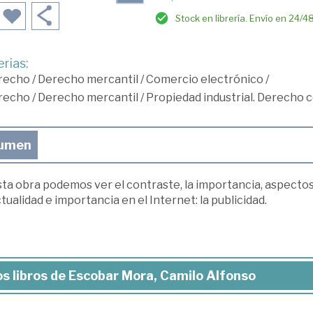
Stock en librería. Envío en 24/4
rias:
recho
/
Derecho mercantil
/
Comercio electrónico
/
recho
/
Derecho mercantil
/
Propiedad industrial. Derecho
umen
ta obra podemos ver el contraste, la importancia, aspectos
tualidad e importancia en el Internet: la publicidad.
s libros de Escobar Mora, Camilo Alfonso