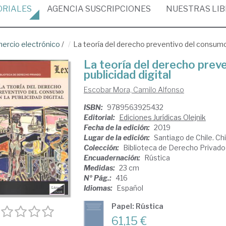
ORIALES
AGENCIA
SUSCRIPCIONES
NUESTRAS
LI
ercio electrónico
/
La teoría del derecho preventivo del consumo e
La teoría del derecho prev
publicidad digital
Escobar Mora, Camilo Alfonso
ISBN:
9789563925432
Editorial:
Ediciones Jurídicas Olejnik
Fecha de la edición:
2019
Lugar de la edición:
Santiago de Chile. Chi
Colección:
Biblioteca de Derecho Privado
Encuadernación:
Rústica
Medidas:
23 cm
Nº Pág.:
416
Idiomas:
Español
Papel: Rústica
61,15 €