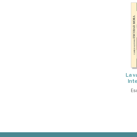
La va
Inte
Es