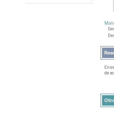
Mate
De
De
Res
En es
de ac
Otro