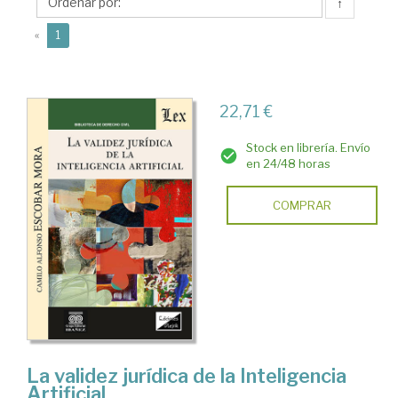
Camilo
↑
Alfonso
(current)
«
1
22,71 €
Stock en librería. Envío
en 24/48 horas
COMPRAR
La validez jurídica de la Inteligencia
Artificial