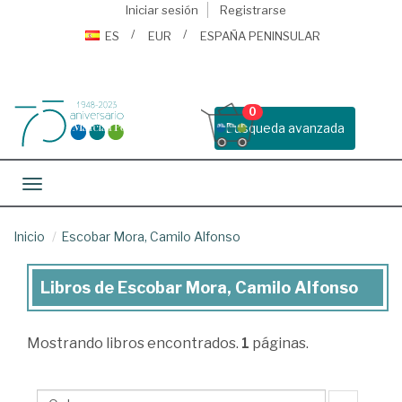
Iniciar sesión
Registrarse
ES
EUR
ESPAÑA PENINSULAR
0
Busqueda avanzada
Toggle navigation
Inicio
Escobar Mora, Camilo Alfonso
Libros de Escobar Mora, Camilo Alfonso
Libros
de
Mostrando
libros encontrados.
1
páginas.
Escobar
Mora,