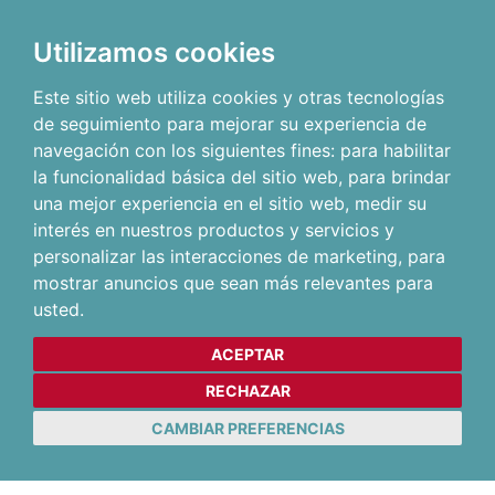
Utilizamos cookies
Este sitio web utiliza cookies y otras tecnologías
de seguimiento para mejorar su experiencia de
navegación con los siguientes fines:
para habilitar
la funcionalidad básica del sitio web
,
para brindar
una mejor experiencia en el sitio web
,
medir su
interés en nuestros productos y servicios y
personalizar las interacciones de marketing
,
para
mostrar anuncios que sean más relevantes para
usted
.
ACEPTAR
RECHAZAR
CAMBIAR PREFERENCIAS