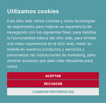
Utilizamos cookies
Este sitio web utiliza cookies y otras tecnologías
de seguimiento para mejorar su experiencia de
navegación con los siguientes fines:
para habilitar
la funcionalidad básica del sitio web
,
para brindar
una mejor experiencia en el sitio web
,
medir su
interés en nuestros productos y servicios y
personalizar las interacciones de marketing
,
para
mostrar anuncios que sean más relevantes para
usted
.
ACEPTAR
RECHAZAR
CAMBIAR PREFERENCIAS