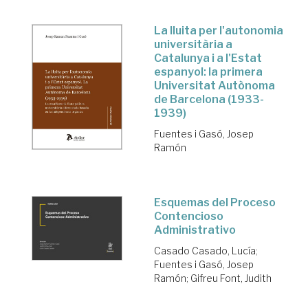
La lluita per l'autonomia
universitària a
Catalunya i a l'Estat
espanyol: la primera
Universitat Autònoma
de Barcelona (1933-
1939)
Fuentes i Gasó, Josep
Ramón
Esquemas del Proceso
Contencioso
Administrativo
Casado Casado, Lucía
;
Fuentes i Gasó, Josep
Ramón
;
Gifreu Font, Judith