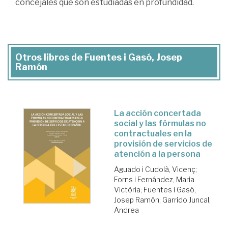
concejales que son estudiadas en profundidad.
Otros libros de Fuentes i Gasó, Josep
Ramón
La acción concertada
social y las fórmulas no
contractuales en la
provisión de servicios de
atención a la persona
Aguado i Cudolà, Vicenç
;
Forns i Fernández, Maria
Victòria
;
Fuentes i Gasó,
Josep Ramón
;
Garrido Juncal,
Andrea