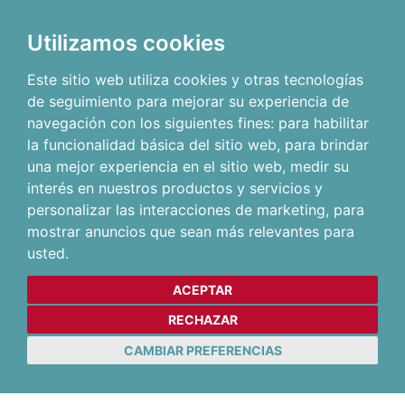
Utilizamos cookies
Este sitio web utiliza cookies y otras tecnologías
de seguimiento para mejorar su experiencia de
navegación con los siguientes fines:
para habilitar
la funcionalidad básica del sitio web
,
para brindar
una mejor experiencia en el sitio web
,
medir su
interés en nuestros productos y servicios y
personalizar las interacciones de marketing
,
para
mostrar anuncios que sean más relevantes para
usted
.
ACEPTAR
RECHAZAR
CAMBIAR PREFERENCIAS