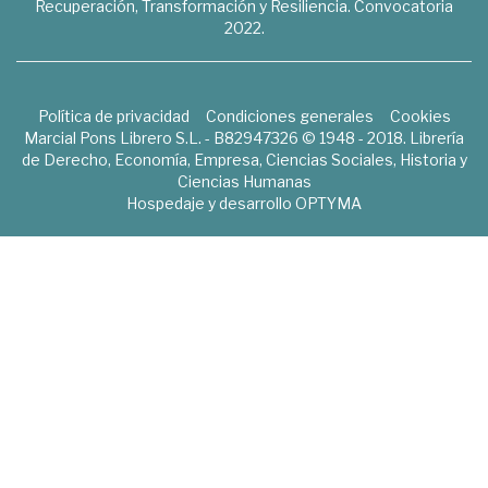
Recuperación, Transformación y Resiliencia. Convocatoria
2022.
Política de privacidad
Condiciones generales
Cookies
Marcial Pons Librero S.L. - B82947326 © 1948 - 2018. Librería
de Derecho, Economía, Empresa, Ciencias Sociales, Historia y
Ciencias Humanas
Hospedaje y desarrollo
OPTYMA