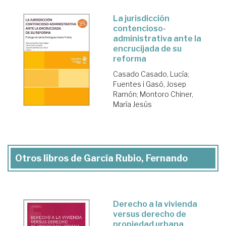
La jurisdicción
contencioso-
administrativa ante la
encrucijada de su
reforma
Casado Casado, Lucía
;
Fuentes i Gasó, Josep
Ramón
;
Montoro Chiner,
María Jesús
Otros libros de García Rubio, Fernando
Derecho a la vivienda
versus derecho de
propiedad urbana