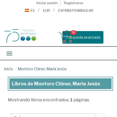
Iniciar sesión
Registrarse
ES
EUR
ESPAÑA PENINSULAR
0
Busqueda avanzada
Toggle navigation
Inicio
Montoro Chiner, María Jesús
Libros de Montoro Chiner, María Jesús
Libros
de
Mostrando
libros encontrados.
1
páginas.
Montoro
Chiner,