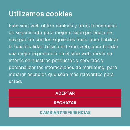
Utilizamos cookies
Este sitio web utiliza cookies y otras tecnologías
de seguimiento para mejorar su experiencia de
navegación con los siguientes fines:
para habilitar
la funcionalidad básica del sitio web
,
para brindar
una mejor experiencia en el sitio web
,
medir su
interés en nuestros productos y servicios y
personalizar las interacciones de marketing
,
para
mostrar anuncios que sean más relevantes para
usted
.
ACEPTAR
RECHAZAR
CAMBIAR PREFERENCIAS