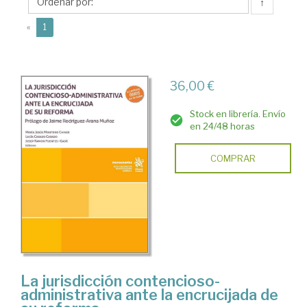
María
↑
Jesús
(current)
«
1
36,00 €
Stock en librería. Envío
en 24/48 horas
COMPRAR
La jurisdicción contencioso-
administrativa ante la encrucijada de