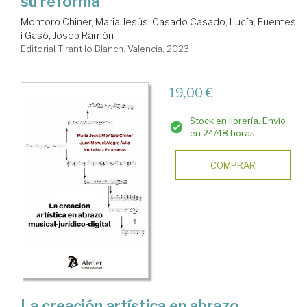
su reforma
Montoro Chiner, María Jesús
;
Casado Casado, Lucía
;
Fuentes
i Gasó, Josep Ramón
Editorial Tirant lo Blanch. Valencia, 2023
19,00 €
Stock en librería. Envío
en 24/48 horas
COMPRAR
La creación artística en abrazo