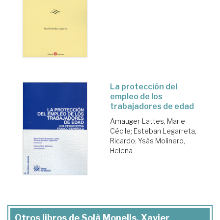
La protección del
empleo de los
trabajadores de edad
Amauger-Lattes, Marie-
Cécile
;
Esteban Legarreta,
Ricardo
;
Ysàs Molinero,
Helena
Otros libros de Solà Monells, Xavier