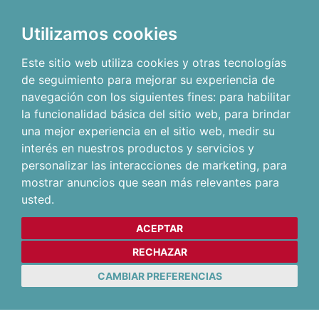
Utilizamos cookies
Este sitio web utiliza cookies y otras tecnologías
de seguimiento para mejorar su experiencia de
navegación con los siguientes fines:
para habilitar
la funcionalidad básica del sitio web
,
para brindar
una mejor experiencia en el sitio web
,
medir su
interés en nuestros productos y servicios y
personalizar las interacciones de marketing
,
para
mostrar anuncios que sean más relevantes para
usted
.
ACEPTAR
RECHAZAR
CAMBIAR PREFERENCIAS