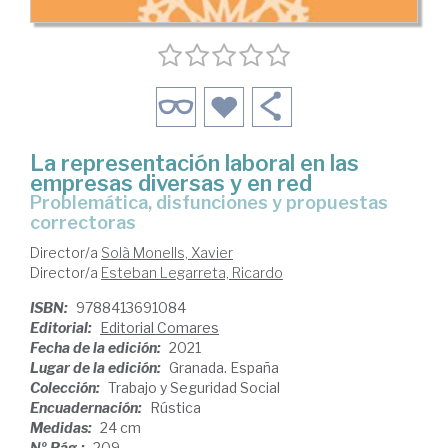
La representación laboral en las
empresas diversas y en red
problemática, disfunciones y propuestas
correctoras
Director/a
Solà Monells, Xavier
Director/a
Esteban Legarreta, Ricardo
ISBN:
9788413691084
Editorial:
Editorial Comares
Fecha de la edición:
2021
Lugar de la edición:
Granada. España
Colección:
Trabajo y Seguridad Social
Encuadernación:
Rústica
Medidas:
24 cm
Nº Pág.:
209