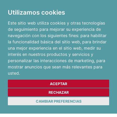
Utilizamos cookies
Este sitio web utiliza cookies y otras tecnologías
de seguimiento para mejorar su experiencia de
navegación con los siguientes fines:
para habilitar
la funcionalidad básica del sitio web
,
para brindar
una mejor experiencia en el sitio web
,
medir su
interés en nuestros productos y servicios y
personalizar las interacciones de marketing
,
para
mostrar anuncios que sean más relevantes para
usted
.
ACEPTAR
RECHAZAR
CAMBIAR PREFERENCIAS