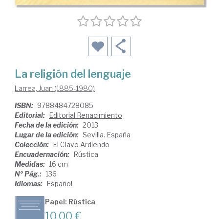
La religión del lenguaje
Larrea, Juan (1885-1980)
ISBN:
9788484728085
Editorial:
Editorial Renacimiento
Fecha de la edición:
2013
Lugar de la edición:
Sevilla. España
Colección:
El Clavo Ardiendo
Encuadernación:
Rústica
Medidas:
16 cm
Nº Pág.:
136
Idiomas:
Español
Papel: Rústica
10,00 €