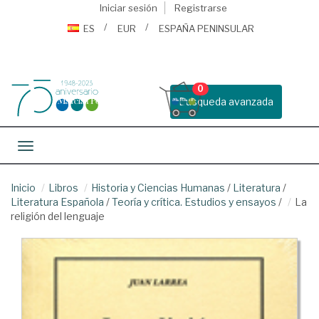
Iniciar sesión
Registrarse
ES
EUR
ESPAÑA PENINSULAR
0
Busqueda avanzada
Toggle navigation
Inicio
Libros
Historia y Ciencias Humanas
/
Literatura
/
Literatura Española
/
Teoría y crítica. Estudios y ensayos
/
La
religión del lenguaje