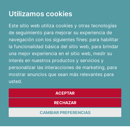
Utilizamos cookies
Este sitio web utiliza cookies y otras tecnologías
de seguimiento para mejorar su experiencia de
navegación con los siguientes fines:
para habilitar
la funcionalidad básica del sitio web
,
para brindar
una mejor experiencia en el sitio web
,
medir su
interés en nuestros productos y servicios y
personalizar las interacciones de marketing
,
para
mostrar anuncios que sean más relevantes para
usted
.
ACEPTAR
RECHAZAR
CAMBIAR PREFERENCIAS