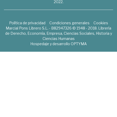
2022.
Política de privacidad
Condiciones generales
Cookies
Marcial Pons Librero S.L. - B82947326 © 1948 - 2018. Librería
de Derecho, Economía, Empresa, Ciencias Sociales, Historia y
Ciencias Humanas
Hospedaje y desarrollo
OPTYMA