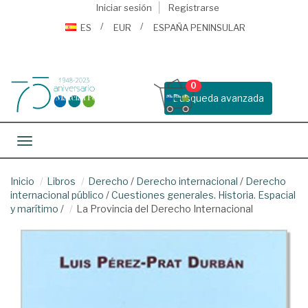
Iniciar sesión
Registrarse
ES
EUR
ESPAÑA PENINSULAR
0
Busqueda avanzada
Toggle navigation
Inicio
Libros
Derecho
/
Derecho internacional
/
Derecho
internacional público
/
Cuestiones generales. Historia. Espacial
y marítimo
/
La Provincia del Derecho Internacional