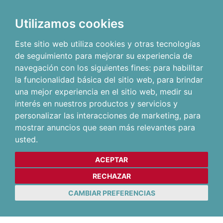
Utilizamos cookies
Este sitio web utiliza cookies y otras tecnologías
de seguimiento para mejorar su experiencia de
navegación con los siguientes fines:
para habilitar
la funcionalidad básica del sitio web
,
para brindar
una mejor experiencia en el sitio web
,
medir su
interés en nuestros productos y servicios y
personalizar las interacciones de marketing
,
para
mostrar anuncios que sean más relevantes para
usted
.
ACEPTAR
RECHAZAR
CAMBIAR PREFERENCIAS