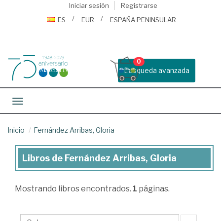
Iniciar sesión
Registrarse
ES
EUR
ESPAÑA PENINSULAR
0
Busqueda avanzada
Toggle navigation
Inicio
Fernández Arribas, Gloria
Libros de Fernández Arribas, Gloria
Libros
de
Mostrando
libros encontrados.
1
páginas.
Fernández
Arribas,