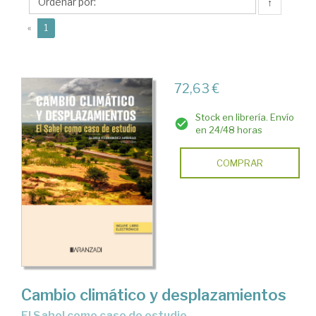
Gloria
↑
(current)
«
1
72,63 €
Stock en librería. Envío
en 24/48 horas
COMPRAR
Cambio climático y desplazamientos
el Sahel como caso de estudio