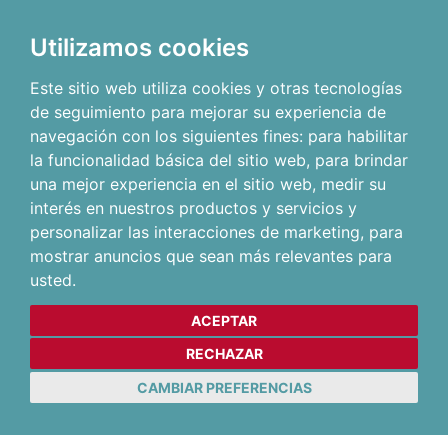
Utilizamos cookies
Este sitio web utiliza cookies y otras tecnologías
de seguimiento para mejorar su experiencia de
navegación con los siguientes fines:
para habilitar
la funcionalidad básica del sitio web
,
para brindar
una mejor experiencia en el sitio web
,
medir su
interés en nuestros productos y servicios y
personalizar las interacciones de marketing
,
para
mostrar anuncios que sean más relevantes para
usted
.
ACEPTAR
RECHAZAR
CAMBIAR PREFERENCIAS