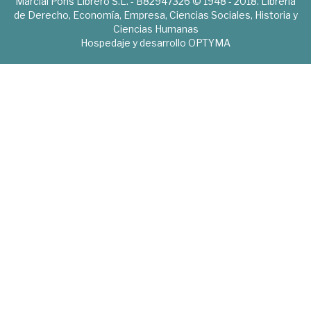
Marcial Pons Librero S.L. - B82947326 © 1948 - 2018. Librería
de Derecho, Economía, Empresa, Ciencias Sociales, Historia y
Ciencias Humanas
Hospedaje y desarrollo
OPTYMA