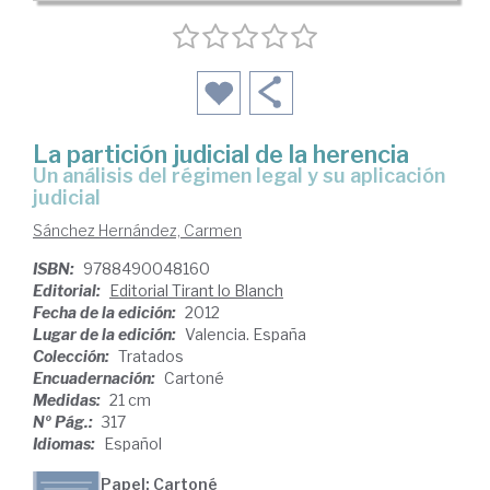
La partición judicial de la herencia
un análisis del régimen legal y su aplicación
judicial
Sánchez Hernández, Carmen
ISBN:
9788490048160
Editorial:
Editorial Tirant lo Blanch
Fecha de la edición:
2012
Lugar de la edición:
Valencia. España
Colección:
Tratados
Encuadernación:
Cartoné
Medidas:
21 cm
Nº Pág.:
317
Idiomas:
Español
Papel: Cartoné