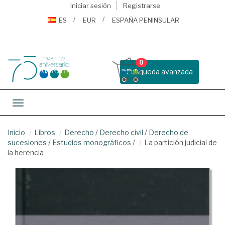
Iniciar sesión
Registrarse
ES
EUR
ESPAÑA PENINSULAR
0
Busqueda avanzada
Toggle navigation
Inicio
Libros
Derecho
/
Derecho civil
/
Derecho de
sucesiones
/
Estudios monográficos
/
La partición judicial de
la herencia