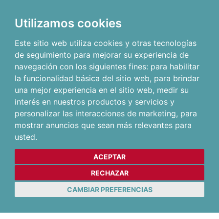
Utilizamos cookies
Este sitio web utiliza cookies y otras tecnologías
de seguimiento para mejorar su experiencia de
navegación con los siguientes fines:
para habilitar
la funcionalidad básica del sitio web
,
para brindar
una mejor experiencia en el sitio web
,
medir su
interés en nuestros productos y servicios y
personalizar las interacciones de marketing
,
para
mostrar anuncios que sean más relevantes para
usted
.
ACEPTAR
RECHAZAR
CAMBIAR PREFERENCIAS