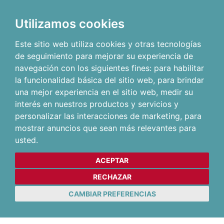
Utilizamos cookies
Este sitio web utiliza cookies y otras tecnologías
de seguimiento para mejorar su experiencia de
navegación con los siguientes fines:
para habilitar
la funcionalidad básica del sitio web
,
para brindar
una mejor experiencia en el sitio web
,
medir su
interés en nuestros productos y servicios y
personalizar las interacciones de marketing
,
para
mostrar anuncios que sean más relevantes para
usted
.
ACEPTAR
RECHAZAR
CAMBIAR PREFERENCIAS