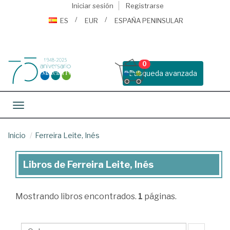
Iniciar sesión
Registrarse
ES
EUR
ESPAÑA PENINSULAR
0
Busqueda avanzada
Toggle navigation
Inicio
Ferreira Leite, Inés
Libros de Ferreira Leite, Inés
Libros
de
Mostrando
libros encontrados.
1
páginas.
Ferreira
Leite,