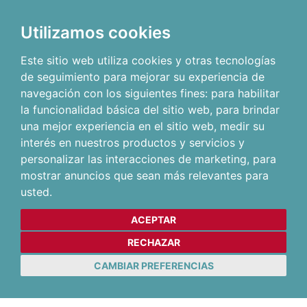
Utilizamos cookies
Este sitio web utiliza cookies y otras tecnologías
de seguimiento para mejorar su experiencia de
navegación con los siguientes fines:
para habilitar
la funcionalidad básica del sitio web
,
para brindar
una mejor experiencia en el sitio web
,
medir su
interés en nuestros productos y servicios y
personalizar las interacciones de marketing
,
para
mostrar anuncios que sean más relevantes para
usted
.
ACEPTAR
RECHAZAR
CAMBIAR PREFERENCIAS