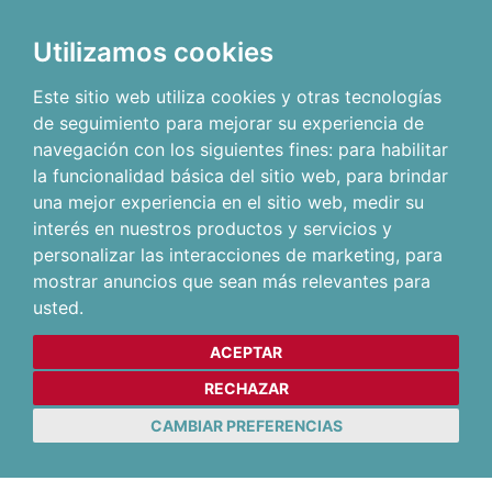
Utilizamos cookies
Este sitio web utiliza cookies y otras tecnologías
de seguimiento para mejorar su experiencia de
navegación con los siguientes fines:
para habilitar
la funcionalidad básica del sitio web
,
para brindar
una mejor experiencia en el sitio web
,
medir su
interés en nuestros productos y servicios y
personalizar las interacciones de marketing
,
para
mostrar anuncios que sean más relevantes para
usted
.
ACEPTAR
RECHAZAR
CAMBIAR PREFERENCIAS