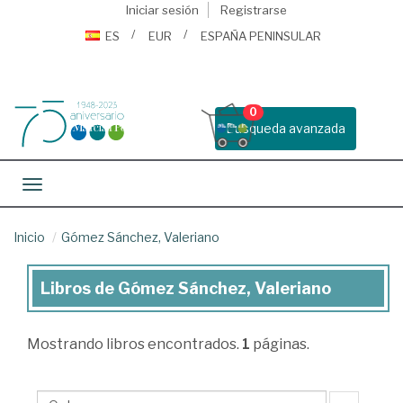
Iniciar sesión
Registrarse
ES
EUR
ESPAÑA PENINSULAR
0
Busqueda avanzada
Toggle navigation
Inicio
Gómez Sánchez, Valeriano
Libros de Gómez Sánchez, Valeriano
Libros
de
Mostrando
libros encontrados.
1
páginas.
Gómez
Sánchez,