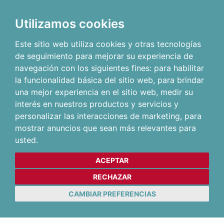
Utilizamos cookies
Este sitio web utiliza cookies y otras tecnologías
de seguimiento para mejorar su experiencia de
navegación con los siguientes fines:
para habilitar
la funcionalidad básica del sitio web
,
para brindar
una mejor experiencia en el sitio web
,
medir su
interés en nuestros productos y servicios y
personalizar las interacciones de marketing
,
para
mostrar anuncios que sean más relevantes para
usted
.
ACEPTAR
RECHAZAR
CAMBIAR PREFERENCIAS