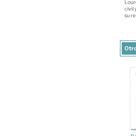
Lourd
civil
su re
Otro