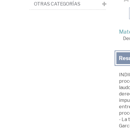
OTRAS CATEGORÍAS
Mate
De
Res
INDIC
proc
laudo
derec
impug
entre
proc
- La 
Garci