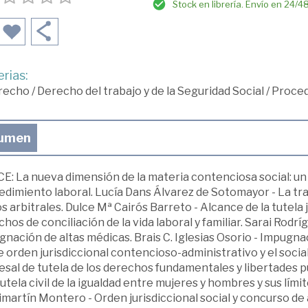
Stock en librería. Envío en 24/4
rias:
recho
/
Derecho del trabajo y de la Seguridad Social
/
Proced
umen
E: La nueva dimensión de la materia contenciosa social: un 
edimiento laboral. Lucía Dans Álvarez de Sotomayor - La tr
s arbitrales. Dulce Mª Cairós Barreto - Alcance de la tutela j
hos de conciliación de la vida laboral y familiar. Sarai Rod
nación de altas médicas. Brais C. Iglesias Osorio - Impugna
 orden jurisdiccional contencioso-administrativo y el social
esal de tutela de los derechos fundamentales y libertades p
tutela civil de la igualdad entre mujeres y hombres y sus límit
martín Montero - Orden jurisdiccional social y concurso de