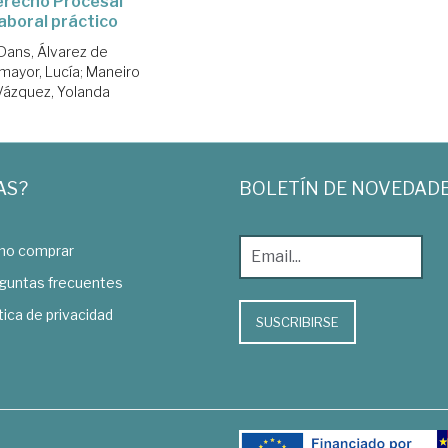
recho Procesal
aboral práctico
Dans, Álvarez de
mayor, Lucía
;
Maneiro
Vázquez, Yolanda
AS?
BOLETÍN DE NOVEDAD
o comprar
guntas frecuentes
tica de privacidad
SUSCRIBIRSE