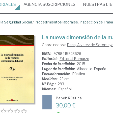
ORIALES
AGENCIA
SUSCRIPCIONES
NUESTRAS
LI
 la Seguridad Social
/
Procedimientos laborales. Inspección de Traba
La nueva dimensión de la m
Coordinador/a
Dans, Álvarez de Sotomayor
ISBN:
9788415923626
Editorial:
Editorial Bomarzo
Fecha de la edición:
2015
Lugar de la edición:
Albacete. España
Encuadernación:
Rústica
Medidas:
23 cm
Nº Pág.:
293
Idiomas:
Español
Papel: Rústica
30,00 €