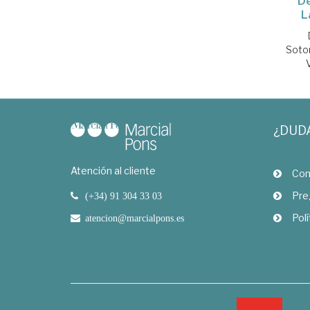
De
L
Soto
¿DUD
Atención al cliente
Com
Pre
(+34) 91 304 33 03
Polí
atencion@marcialpons.es