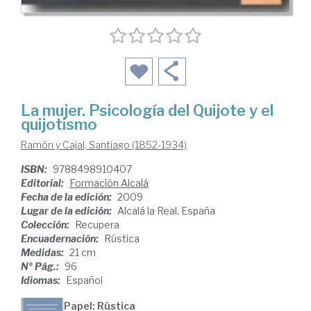
La mujer. Psicología del Quijote y el
quijotismo
Ramón y Cajal, Santiago (1852-1934)
ISBN:
9788498910407
Editorial:
Formación Alcalá
Fecha de la edición:
2009
Lugar de la edición:
Alcalá la Real. España
Colección:
Recupera
Encuadernación:
Rústica
Medidas:
21 cm
Nº Pág.:
96
Idiomas:
Español
Papel: Rústica