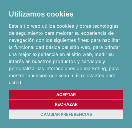
Utilizamos cookies
Este sitio web utiliza cookies y otras tecnologías
de seguimiento para mejorar su experiencia de
navegación con los siguientes fines:
para habilitar
la funcionalidad básica del sitio web
,
para brindar
una mejor experiencia en el sitio web
,
medir su
interés en nuestros productos y servicios y
personalizar las interacciones de marketing
,
para
mostrar anuncios que sean más relevantes para
usted
.
ACEPTAR
RECHAZAR
CAMBIAR PREFERENCIAS