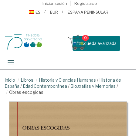
Iniciar sesión
Registrarse
ES
EUR
ESPAÑA PENINSULAR
0
Busqueda avanzada
Toggle navigation
Inicio
Libros
Historia y Ciencias Humanas
/
Historia de
España
/
Edad Contemporánea
/
Biografías y Memorias
/
Obras escogidas