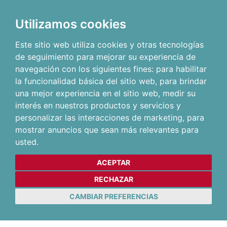
Utilizamos cookies
Este sitio web utiliza cookies y otras tecnologías
de seguimiento para mejorar su experiencia de
navegación con los siguientes fines:
para habilitar
la funcionalidad básica del sitio web
,
para brindar
una mejor experiencia en el sitio web
,
medir su
interés en nuestros productos y servicios y
personalizar las interacciones de marketing
,
para
mostrar anuncios que sean más relevantes para
usted
.
ACEPTAR
RECHAZAR
CAMBIAR PREFERENCIAS