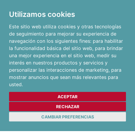
Utilizamos cookies
Este sitio web utiliza cookies y otras tecnologías
de seguimiento para mejorar su experiencia de
navegación con los siguientes fines:
para habilitar
la funcionalidad básica del sitio web
,
para brindar
una mejor experiencia en el sitio web
,
medir su
interés en nuestros productos y servicios y
personalizar las interacciones de marketing
,
para
mostrar anuncios que sean más relevantes para
usted
.
ACEPTAR
RECHAZAR
CAMBIAR PREFERENCIAS