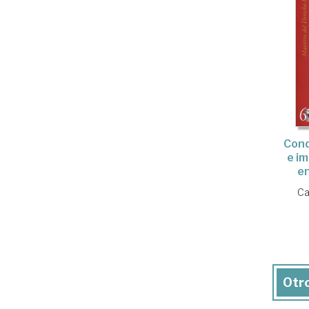
Cond
e i
e
Ca
Otro