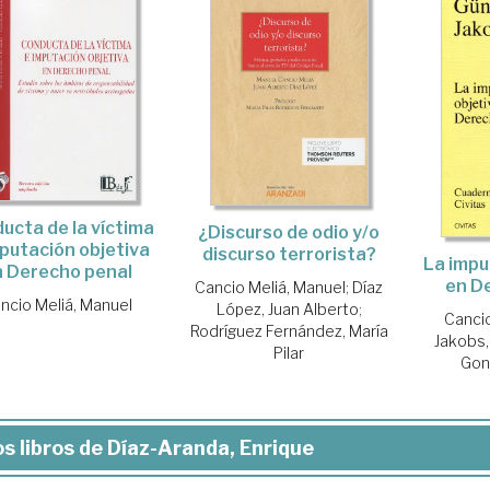
ucta de la víctima
¿Discurso de odio y/o
mputación objetiva
discurso terrorista?
La impu
n Derecho penal
en D
Cancio Meliá, Manuel
;
Díaz
ncio Meliá, Manuel
López, Juan Alberto
;
Cancio
Rodríguez Fernández, María
Jakobs,
Pilar
Gon
s libros de Díaz-Aranda, Enrique