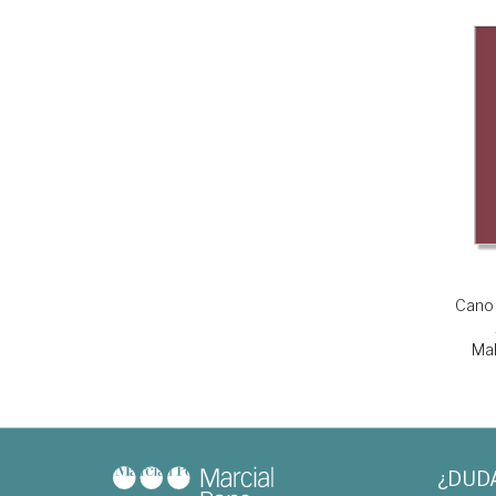
Cano 
Mal
¿DUD