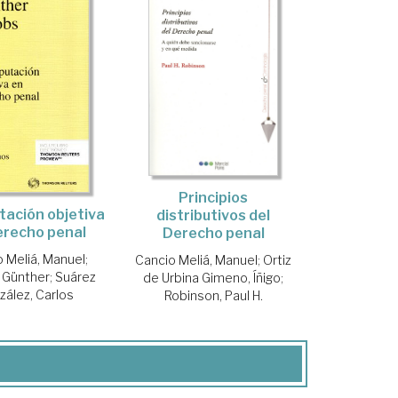
Principios
tación objetiva
distributivos del
erecho penal
Derecho penal
 Meliá, Manuel
;
Cancio Meliá, Manuel
;
Ortiz
 Günther
;
Suárez
de Urbina Gimeno, Íñigo
;
zález, Carlos
Robinson, Paul H.