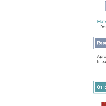
Mate
De
Res
Aprox
Imput
Otro