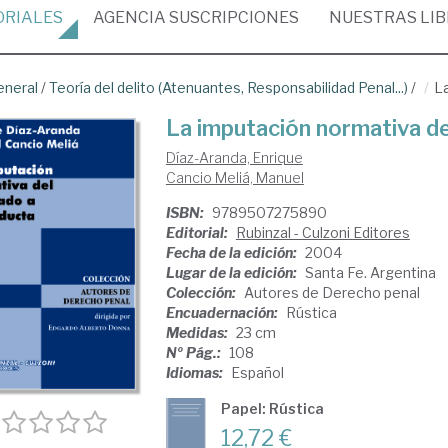
ORIALES
AGENCIA
SUSCRIPCIONES
NUESTRAS
LI
eneral
/
Teoría del delito (Atenuantes, Responsabilidad Penal...)
/
La
La imputación normativa de
Díaz-Aranda, Enrique
Cancio Meliá, Manuel
ISBN:
9789507275890
Editorial:
Rubinzal - Culzoni Editores
Fecha de la edición:
2004
Lugar de la edición:
Santa Fe. Argentina
Colección:
Autores de Derecho penal
Encuadernación:
Rústica
Medidas:
23 cm
Nº Pág.:
108
Idiomas:
Español
Papel: Rústica
12,72 €