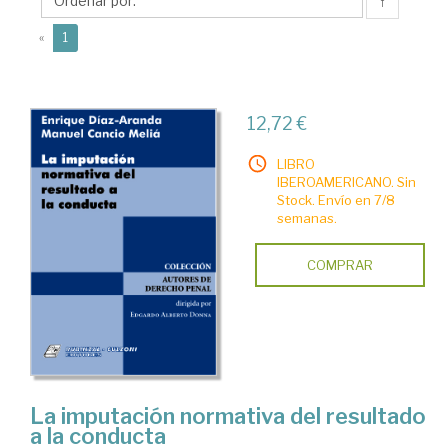
Enrique
↑
(current)
«
1
12,72 €
LIBRO
IBEROAMERICANO. Sin
Stock. Envío en 7/8
semanas.
COMPRAR
La imputación normativa del resultado
a la conducta