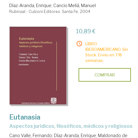
Díaz-Aranda, Enrique
;
Cancio Meliá, Manuel
Rubinzal - Culzoni Editores. Santa Fe, 2004
10,89 €
LIBRO
IBEROAMERICANO. Sin
Stock. Envío en 7/8
semanas.
COMPRAR
Eutanasia
aspectos jurídicos, filosóficos, médicos y religiosos
Cano Valle, Fernando
;
Díaz-Aranda, Enrique
;
Maldonado de