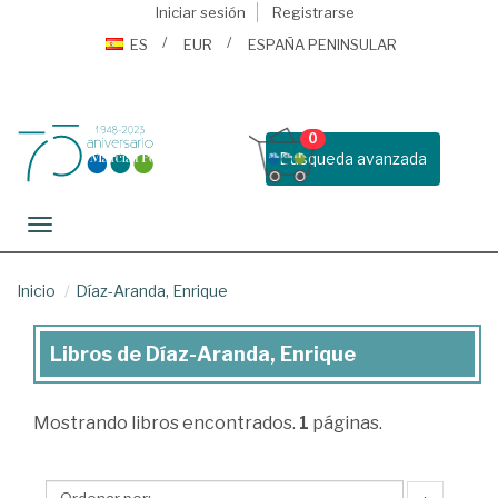
Iniciar sesión
Registrarse
ES
EUR
ESPAÑA PENINSULAR
0
Busqueda avanzada
Toggle navigation
Inicio
Díaz-Aranda, Enrique
Libros de Díaz-Aranda, Enrique
Libros
de
Mostrando
libros encontrados.
1
páginas.
Díaz-
Aranda,