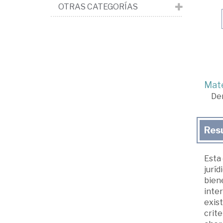
OTRAS CATEGORÍAS
Mate
De
Res
Esta 
juríd
biene
inter
exist
crite