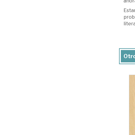
ahora
Estam
prob
liter
Otro