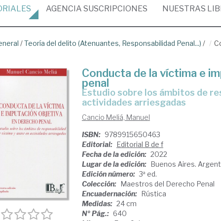
ORIALES
AGENCIA
SUSCRIPCIONES
NUESTRAS
LI
eneral
/
Teoría del delito (Atenuantes, Responsabilidad Penal...)
/
Co
Conducta de la víctima e i
penal
estudio sobre los ámbitos de responsabilidad de víctima y autor en
actividades arriesgadas
Cancio Meliá, Manuel
ISBN:
9789915650463
Editorial:
Editorial B de f
Fecha de la edición:
2022
Lugar de la edición:
Buenos Aires. Argent
Edición número:
3ª ed.
Colección:
Maestros del Derecho Penal
Encuadernación:
Rústica
Medidas:
24 cm
Nº Pág.:
640