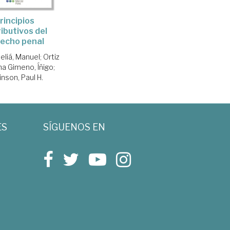
rincipios
ributivos del
echo penal
eliá, Manuel
;
Ortiz
na Gimeno, Íñigo
;
nson, Paul H.
ES
SÍGUENOS EN