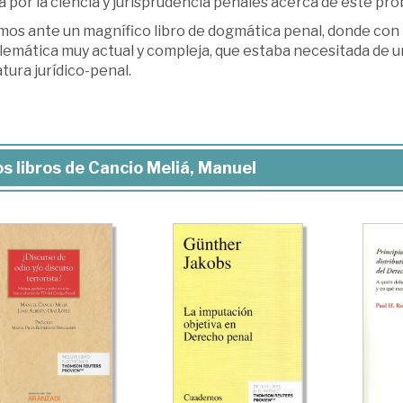
 por la ciencia y jurisprudencia penales acerca de este pro
os ante un magnífico libro de dogmática penal, donde con r
lemática muy actual y compleja, que estaba necesitada de 
atura jurídico-penal.
s libros de Cancio Meliá, Manuel