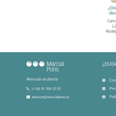
¿Di
dis
Canc
Ló
Rodrí
¿DUD
Atención al cliente
Com
Pre
(+34) 91 304 33 03
Polí
atencion@marcialpons.es