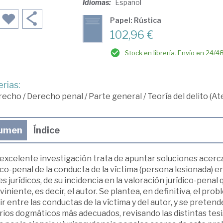
Idiomas:
Español
Papel: Rústica
102,96 €
Stock en librería. Envío en 24/4
rias:
recho
/
Derecho penal
/
Parte general
/
Teoría del delito (A
umen
Índice
excelente investigación trata de apuntar soluciones acerca
ico-penal de la conducta de la víctima (persona lesionada) en
s jurídicos, de su incidencia en la valoración jurídico-pen
viniente, es decir, el autor. Se plantea, en definitiva, el p
ir entre las conductas de la víctima y del autor, y se pretend
rios dogmáticos más adecuados, revisando las distintas tes