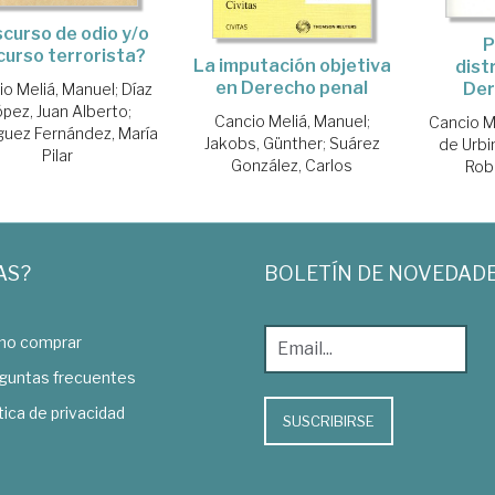
scurso de odio y/o
P
curso terrorista?
La imputación objetiva
dist
en Derecho penal
Der
io Meliá, Manuel
;
Díaz
pez, Juan Alberto
;
Cancio Meliá, Manuel
;
Cancio M
guez Fernández, María
Jakobs, Günther
;
Suárez
de Urbi
Pilar
González, Carlos
Robi
AS?
BOLETÍN DE NOVEDAD
o comprar
guntas frecuentes
tica de privacidad
SUSCRIBIRSE