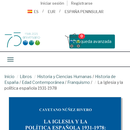
Iniciar sesión
Registrarse
ES
EUR
ESPAÑA PENINSULAR
0
Busqueda avanzada
Toggle navigation
Inicio
Libros
Historia y Ciencias Humanas
/
Historia de
España
/
Edad Contemporánea
/
Franquismo
/
La Iglesia y la
política española 1931-1978