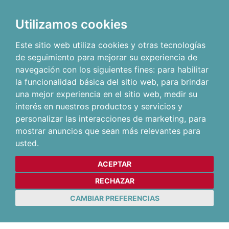
Utilizamos cookies
Este sitio web utiliza cookies y otras tecnologías
de seguimiento para mejorar su experiencia de
navegación con los siguientes fines:
para habilitar
la funcionalidad básica del sitio web
,
para brindar
una mejor experiencia en el sitio web
,
medir su
interés en nuestros productos y servicios y
personalizar las interacciones de marketing
,
para
mostrar anuncios que sean más relevantes para
usted
.
ACEPTAR
RECHAZAR
CAMBIAR PREFERENCIAS