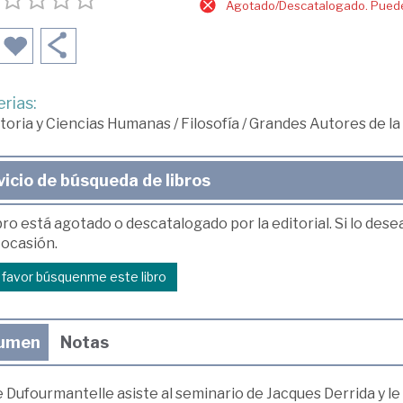
Agotado/Descatalogado. Puede 
rias:
toria y Ciencias Humanas
/
Filosofía
/
Grandes Autores de la 
vicio de búsqueda de libros
bro está agotado o descatalogado por la editorial. Si lo des
 ocasión.
r favor búsquenme este libro
umen
Notas
Dufourmantelle asiste al seminario de Jacques Derrida y le p