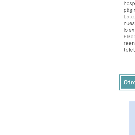
hospi
pági
La xe
nuest
lo ex
Elab
reenc
telet
Otro