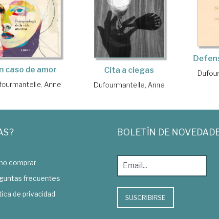
Defens
n caso de amor
Cita a ciegas
Dufour
fourmantelle, Anne
Dufourmantelle, Anne
AS?
BOLETÍN DE NOVEDAD
o comprar
guntas frecuentes
tica de privacidad
SUSCRIBIRSE