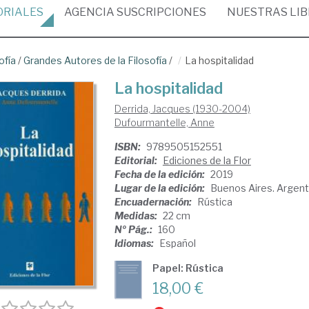
ORIALES
AGENCIA
SUSCRIPCIONES
NUESTRAS
LI
ofía
/
Grandes Autores de la Filosofía
/
La hospitalidad
La hospitalidad
Derrida, Jacques (1930-2004)
Dufourmantelle, Anne
ISBN:
9789505152551
Editorial:
Ediciones de la Flor
Fecha de la edición:
2019
Lugar de la edición:
Buenos Aires. Argent
Encuadernación:
Rústica
Medidas:
22 cm
Nº Pág.:
160
Idiomas:
Español
Papel: Rústica
18,00 €