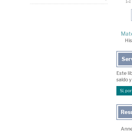
Mate
His
Ser
Este li
saldo y
Sí, po
Res
Anne 