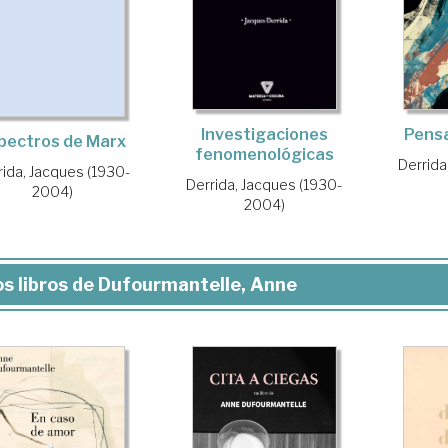
Pensa
Investigaciones
pectros de Marx
fenomenológicas
Derrida
rida, Jacques (1930-
Derrida, Jacques (1930-
2004)
2004)
s libros de Dufourmantelle, Anne