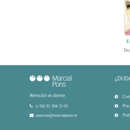
E
Du
¿DUD
Atención al cliente
Com
Pre
(+34) 91 304 33 03
Polí
atencion@marcialpons.es