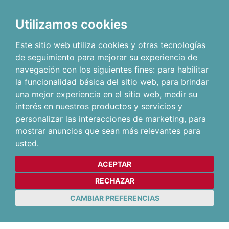
Utilizamos cookies
Este sitio web utiliza cookies y otras tecnologías
de seguimiento para mejorar su experiencia de
navegación con los siguientes fines:
para habilitar
la funcionalidad básica del sitio web
,
para brindar
una mejor experiencia en el sitio web
,
medir su
interés en nuestros productos y servicios y
personalizar las interacciones de marketing
,
para
mostrar anuncios que sean más relevantes para
usted
.
ACEPTAR
RECHAZAR
CAMBIAR PREFERENCIAS