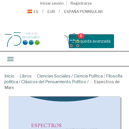
Iniciar sesión
Registrarse
ES
EUR
ESPAÑA PENINSULAR
0
Busqueda avanzada
Toggle navigation
Inicio
Libros
Ciencias Sociales
/
Ciencia Política
/
Filosofía
política
/
Clásicos del Pensamiento Político
/
Espectros de
Marx