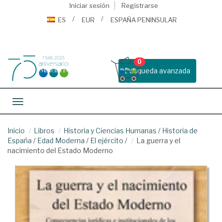
Iniciar sesión
Registrarse
ES
EUR
ESPAÑA PENINSULAR
0
Busqueda avanzada
Toggle navigation
Inicio
Libros
Historia y Ciencias Humanas
/
Historia de
España
/
Edad Moderna
/
El ejército
/
La guerra y el
nacimiento del Estado Moderno