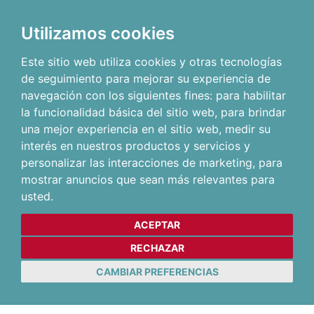
Utilizamos cookies
Este sitio web utiliza cookies y otras tecnologías
de seguimiento para mejorar su experiencia de
navegación con los siguientes fines:
para habilitar
la funcionalidad básica del sitio web
,
para brindar
una mejor experiencia en el sitio web
,
medir su
interés en nuestros productos y servicios y
personalizar las interacciones de marketing
,
para
mostrar anuncios que sean más relevantes para
usted
.
ACEPTAR
RECHAZAR
CAMBIAR PREFERENCIAS