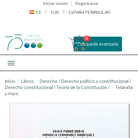
Iniciar sesión
Registrarse
ES
EUR
ESPAÑA PENINSULAR
0
Busqueda avanzada
Toggle navigation
Inicio
Libros
Derecho
/
Derecho político y constitucional
/
Derecho constitucional
/
Teoría de la Constitución
/
Telaraña
y muro