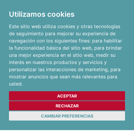
Utilizamos cookies
Este sitio web utiliza cookies y otras tecnologías
de seguimiento para mejorar su experiencia de
navegación con los siguientes fines:
para habilitar
la funcionalidad básica del sitio web
,
para brindar
una mejor experiencia en el sitio web
,
medir su
interés en nuestros productos y servicios y
personalizar las interacciones de marketing
,
para
mostrar anuncios que sean más relevantes para
usted
.
ACEPTAR
RECHAZAR
CAMBIAR PREFERENCIAS