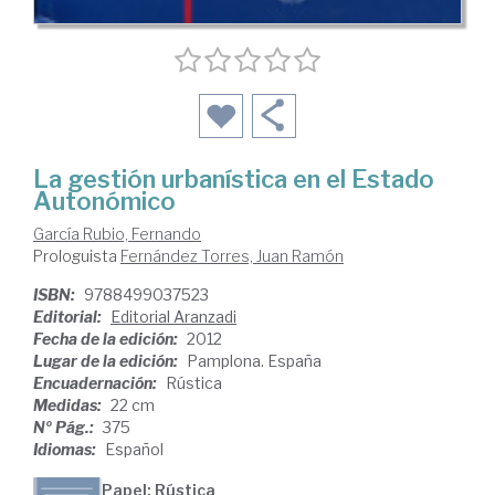
La gestión urbanística en el Estado
Autonómico
García Rubio, Fernando
Prologuista
Fernández Torres, Juan Ramón
ISBN:
9788499037523
Editorial:
Editorial Aranzadi
Fecha de la edición:
2012
Lugar de la edición:
Pamplona. España
Encuadernación:
Rústica
Medidas:
22 cm
Nº Pág.:
375
Idiomas:
Español
Papel: Rústica