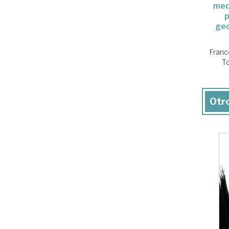
med
p
geo
Franc
To
Otro