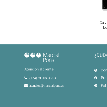
Calv
L
¿DUD
Atención al cliente
Com
Pre
(+34) 91 304 33 03
Polí
atencion@marcialpons.es