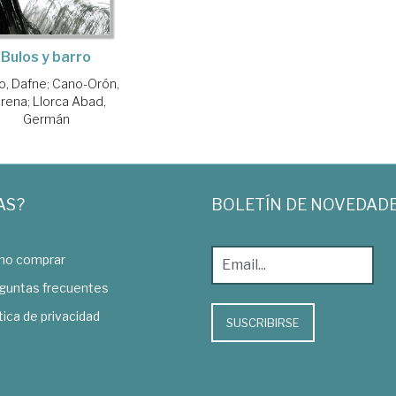
Bulos y barro
o, Dafne
;
Cano-Orón,
orena
;
Llorca Abad,
Germán
AS?
BOLETÍN DE NOVEDAD
o comprar
guntas frecuentes
tica de privacidad
SUSCRIBIRSE