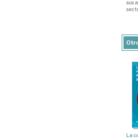
sus 
secto
Otro
La c