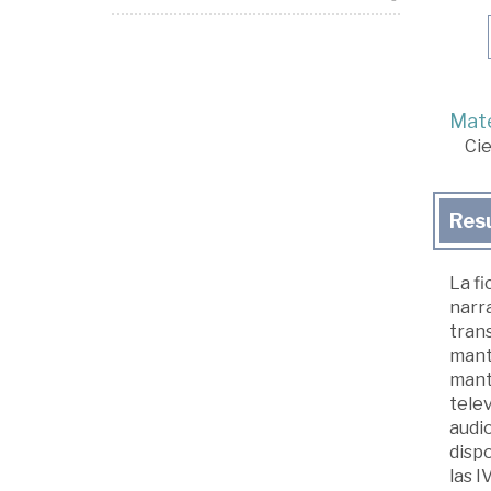
Mate
Cie
Res
La fi
narra
trans
mante
mante
telev
audio
dispo
las I