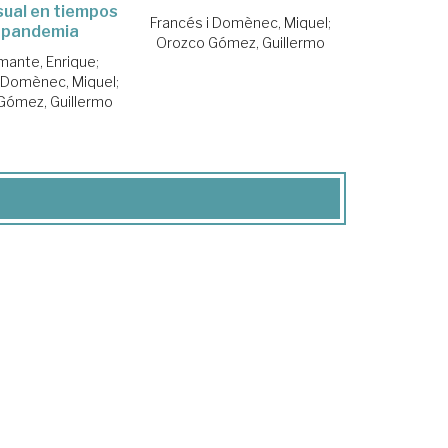
sual en tiempos
Francés i Domènec, Miquel
;
 pandemia
Orozco Gómez, Guillermo
mante, Enrique
;
i Domènec, Miquel
;
Gómez, Guillermo