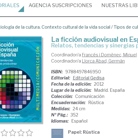
ORIALES
AGENCIA
SUSCRIPCIONES
NUESTRAS
LI
iología de la cultura. Contexto cultural de la vida social
/
Tipos de cu
La ficción audiovisual en E
relatos, tendencias y sinergias
Coordinador/a
Francés i Domènec, Miquel
Coordinador/a
Llorca Abad, Germán
ISBN:
9788497846950
Editorial:
Editorial Gedisa
Fecha de la edición:
2012
Lugar de la edición:
Madrid. España
Colección:
Comunicación
Encuadernación:
Rústica
Medidas:
24 cm
Nº Pág.:
352
Idiomas:
Español
Papel: Rústica