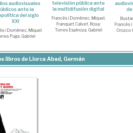
televisión pública ante
ios audiovisuales
audiovi
la multidifusión digital
úblicos ante la
de
política del siglo
Francés i Domènec, Miquel
;
Busta
XXI
Franquet Calvet, Rosa
;
Francés 
Torres Espinoza, Gabriel
és i Domènec, Miquel
;
Orozco 
rres Puga, Gabriel
s libros de Llorca Abad, Germán