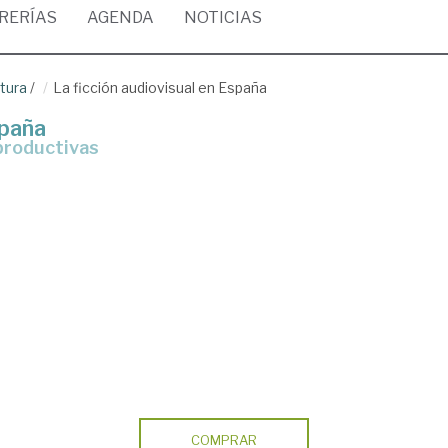
BRERÍAS
AGENDA
NOTICIAS
ltura
/
La ficción audiovisual en España
spaña
 productivas
COMPRAR