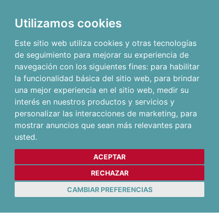
Utilizamos cookies
Este sitio web utiliza cookies y otras tecnologías
de seguimiento para mejorar su experiencia de
navegación con los siguientes fines:
para habilitar
la funcionalidad básica del sitio web
,
para brindar
una mejor experiencia en el sitio web
,
medir su
interés en nuestros productos y servicios y
personalizar las interacciones de marketing
,
para
mostrar anuncios que sean más relevantes para
usted
.
ACEPTAR
RECHAZAR
CAMBIAR PREFERENCIAS