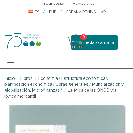
Iniciar sesión
Registrarse
ES
EUR
ESPAÑA PENINSULAR
0
Busqueda avanzada
Toggle navigation
Inicio
Libros
Economía
/
Estructura económica y
planificación económica
/
Obras generales
/
Mundialización y
globalización. Microfinanzas
/
La ética de las ONGD y la
lógica mercantil