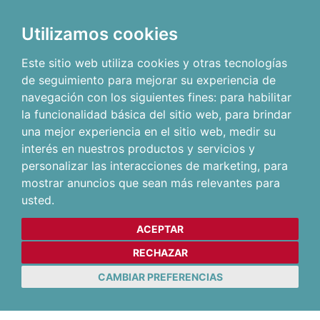
Utilizamos cookies
Este sitio web utiliza cookies y otras tecnologías
de seguimiento para mejorar su experiencia de
navegación con los siguientes fines:
para habilitar
la funcionalidad básica del sitio web
,
para brindar
una mejor experiencia en el sitio web
,
medir su
interés en nuestros productos y servicios y
personalizar las interacciones de marketing
,
para
mostrar anuncios que sean más relevantes para
usted
.
ACEPTAR
RECHAZAR
CAMBIAR PREFERENCIAS