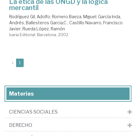
La ética de las ONGD y la lógica
mercantil
Rodríguez Gil, Adolfo
;
Romero Baeza, Miguel
;
García Inda,
Andrés
;
Ballesteros Garcia,C.
;
Castillo Navarro, Francisco
Javier
;
Rueda López, Ramón
Icaria Editorial. Barcelona, 2002
(current)
«
1
Materias
CIENCIAS SOCIALES
DERECHO