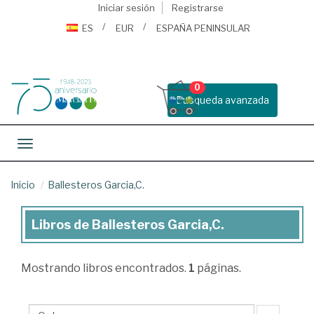
Iniciar sesión
Registrarse
ES
EUR
ESPAÑA PENINSULAR
0
Busqueda avanzada
Toggle navigation
Inicio
Ballesteros Garcia,C.
Libros de Ballesteros Garcia,C.
Libros
de
Mostrando
libros encontrados.
1
páginas.
Ballesteros
Garcia,C.