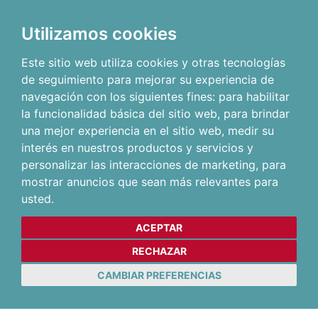
Utilizamos cookies
Este sitio web utiliza cookies y otras tecnologías
de seguimiento para mejorar su experiencia de
navegación con los siguientes fines:
para habilitar
la funcionalidad básica del sitio web
,
para brindar
una mejor experiencia en el sitio web
,
medir su
interés en nuestros productos y servicios y
personalizar las interacciones de marketing
,
para
mostrar anuncios que sean más relevantes para
usted
.
ACEPTAR
RECHAZAR
CAMBIAR PREFERENCIAS