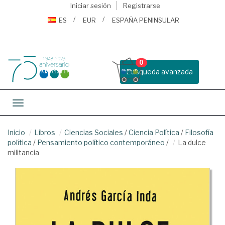
Iniciar sesión
Registrarse
ES
EUR
ESPAÑA PENINSULAR
0
Busqueda avanzada
Toggle navigation
Inicio
Libros
Ciencias Sociales
/
Ciencia Política
/
Filosofía
política
/
Pensamiento político contemporáneo
/
La dulce
militancia