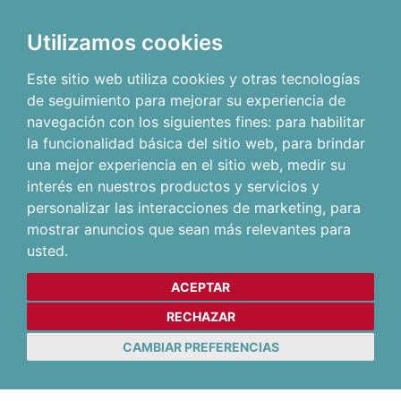
Utilizamos cookies
Este sitio web utiliza cookies y otras tecnologías
de seguimiento para mejorar su experiencia de
navegación con los siguientes fines:
para habilitar
la funcionalidad básica del sitio web
,
para brindar
una mejor experiencia en el sitio web
,
medir su
interés en nuestros productos y servicios y
personalizar las interacciones de marketing
,
para
mostrar anuncios que sean más relevantes para
usted
.
ACEPTAR
RECHAZAR
CAMBIAR PREFERENCIAS